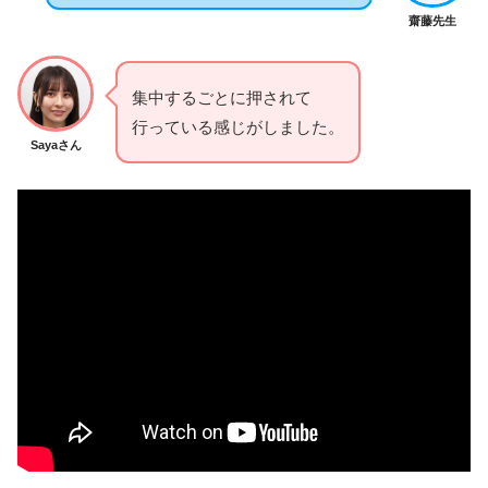
齋藤先生
集中するごとに押されて
行っている感じがしました。
Sayaさん