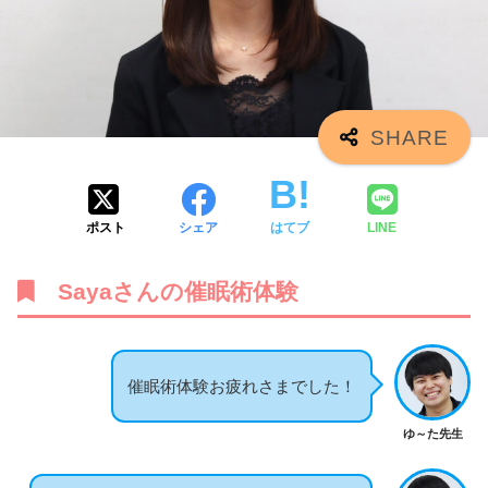
ポスト
シェア
はてブ
LINE
Sayaさんの催眠術体験
催眠術体験お疲れさまでした！
ゆ～た先生