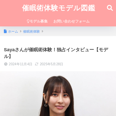
催眠術体験モデル図鑑
モデル募集
お問い合わせフォーム
ホーム
催眠術体験
Sayaさんが催眠術体験！独占インタビュー【モデ
ル】
2024年11月4日
2025年5月28日