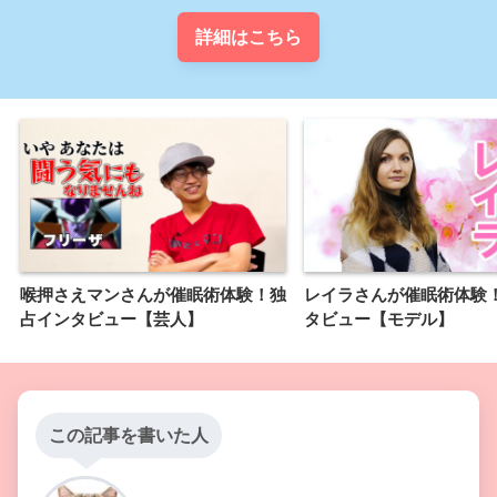
詳細はこちら
喉押さえマンさんが催眠術体験！独
レイラさんが催眠術体験
占インタビュー【芸人】
タビュー【モデル】
この記事を書いた人