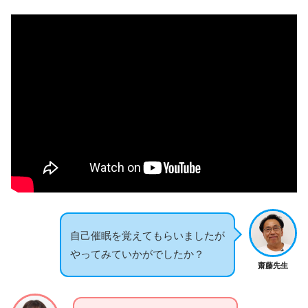
自己催眠を覚えてもらいましたが
やってみていかがでしたか？
齋藤先生