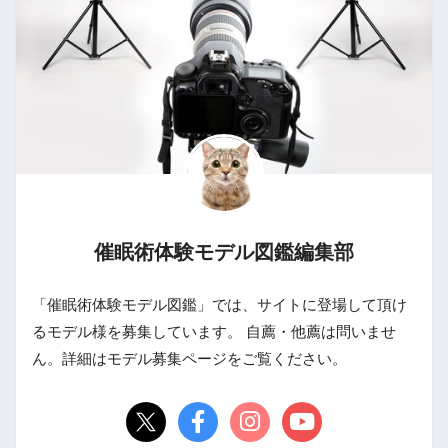
催眠術体験モデル図鑑編集部
「催眠術体験モデル図鑑」では、サイトに登場して頂け
るモデル様を募集しています。 自薦・他薦は問いませ
ん。詳細はモデル募集ページをご覧ください。